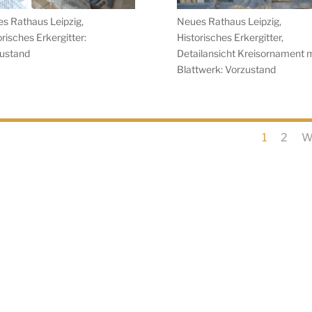
s Rathaus Leipzig,
Neues Rathaus Leipzig,
orisches Erkergitter:
Historisches Erkergitter,
ustand
Detailansicht Kreisornament m
Blattwerk: Vorzustand
1
2
W