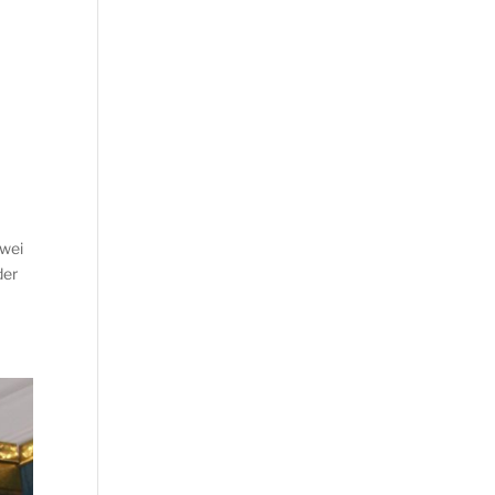
zwei
der